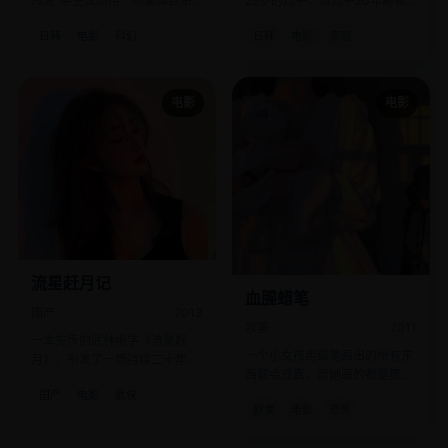
残党”学生试图用一场集体自杀
25岁的儿子，但儿子20年前就
来改写人类命运。
死了。
日韩
电影
科幻
日韩
电影
家庭
电影
电影
流星赶月记
血腥蜡笔
国产
2013
欧美
2011
一本失传的武林绝学《流星赶
一个小女孩用蜡笔画出的所有东
月》，引发了一场持续二十年的
西都会成真，而她画的都是噩梦
江湖血案，而真相却藏在一个傻
里的恐怖画面。
国产
电影
武侠
子身上。
欧美
电影
恐怖