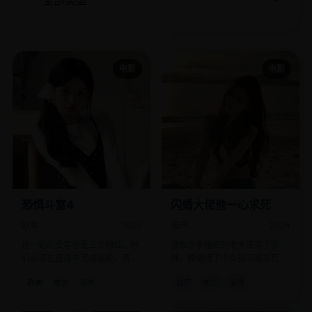
电影
电影
恐惧斗室4
闪婚大佬他一心求死
欧美
2025
国产
2024
这一轮的受害者是三个网红，她
顶级杀手组织的老大厌倦了杀
们必须在直播中完成逃脱，否则
戮，随便找了个女孩闪婚求死，
粉丝会看着她们死。
不料妻子比他还会杀人。
欧美
电影
恐怖
国产
电影
爱情