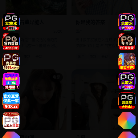
奇葩古董异能人
你是我的答案
国产
2020
国产
2019
一群能听见古董说话的奇葩青
天才数学家被卷入连环谋杀，每
年，联手追查一件能篡改记忆的
次解出“凶手是谁”的方程式，答
诅咒文物。
案都是“你的名字”。
国产
电影
奇幻
国产
电影
悬疑
电影
电影
锦绣镇山河
几何