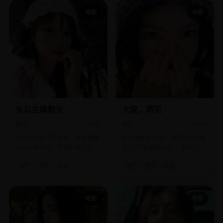
电影
电影
长公主飒翻天
大家，再见
国产
2023
国产
2023
当朝长公主不愿和亲，女扮男装
父亲确诊绝症后，决定为自己举
闯入科举考场，却意外成了太子
办一场“生前告别式”，来的人却
的伴读。
都想看他笑话。
国产
电影
古装
国产
电影
家庭
电影
电影