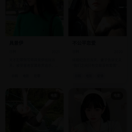
具景伊
不公平恋爱
日韩
2021
日韩
2020
天才犯罪侧写师具景伊出狱当
结婚纪念日当天，妻子告诉丈夫
天，被受害者家属悬赏追杀，她
“我们之间只有交易没有爱情”，
决定把自己再“杀”一次来栽赃真
与此同时，丈夫的AI助理发出了
日韩
电影
犯罪
日韩
电影
爱情
凶。
求救信号。
电影
电影