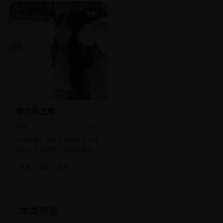
电影
维也纳之舞
欧美
2007
冷战时期，苏联芭蕾舞男星与美
国爵士乐女歌手在维也纳偷偷合
跳了一支颠覆世界的舞。
欧美
电影
爱情
本类热度