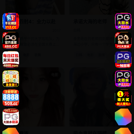
魅力四射4：全力以赴
承诺大海的老师
欧美
2017
日韩
2016
一支资质平平的大学啦啦队，为
身患绝症的老师回到即将废弃的
了免于解散必须在全国大赛上击
海边小学，只有一个学生，也要
败五连冠霸主。
履行教他看海的承诺。
欧美
电影
歌舞
日韩
电影
剧情
电影
电影
绿野春浓
吸血鬼就在隔壁