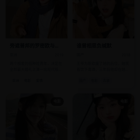
旁遮普邦的罗密欧与茱
谁曾相思负缄默
丽叶
亚洲
2019
国产
2018
两个相爱的低种姓青年，决定在
王爷为新欢废了她的后位，她笑
全邦最大婚礼上演一出现代版殉
着饮下毒酒，三年后他却在她坟
情戏。
前哭到失明。
亚洲
电影
爱情
国产
电影
古装
电影
电影