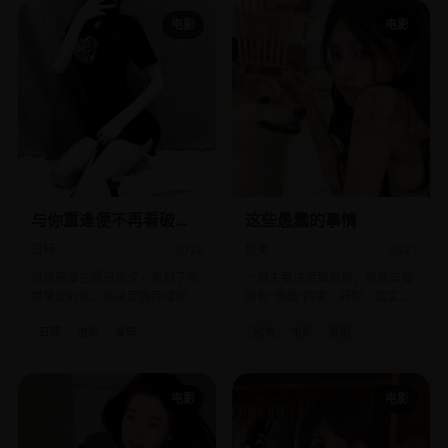
电影
电影
与你重逢便不再看破红
这些愚蠢的事情
尘
日韩
2022
欧美
2021
得道高僧在圆寂前夕，看到了前
一对夫妻决定离婚前，故意去做
世挚爱的脸，他决定放弃成佛，
所有“愚蠢”的事：辞职、真实
去红尘中寻她。
奔、跟骗子投资……结果全成
日韩
电影
爱情
欧美
电影
喜剧
了。
电影
电影