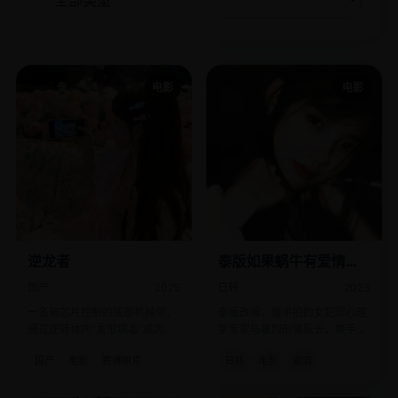
电影
电影
逆龙者
泰版如果蜗牛有爱情泰
语
国产
2025
日韩
2023
一名被芯片控制的底层机械师，
泰版改编，慢半拍的女犯罪心理
通过逆转体内“龙形病毒”成为地
学专家与暴烈刑警队长，联手追
下城市的暴君。
捕连环杀手“闹师”。
国产
电影
赛博朋克
日韩
电影
爱情