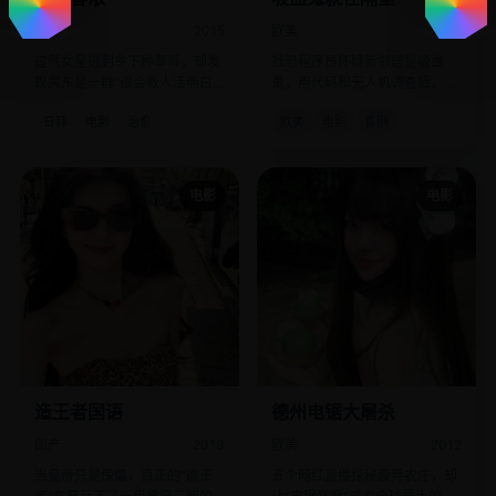
日韩
2015
欧美
2015
过气女星逃到乡下种草莓，却发
社恐程序员怀疑新邻居是吸血
现房东是一群“很会教人活明白”
鬼，用代码和无人机调查后，发
的幽灵。
现对方是个更社恐的“素食吸血
日韩
电影
治愈
欧美
电影
喜剧
族”。
电影
电影
造王者国语
德州电锯大屠杀
国产
2013
欧美
2012
当皇帝只是傀儡，真正的“造王
五个网红直播探秘废弃农庄，却