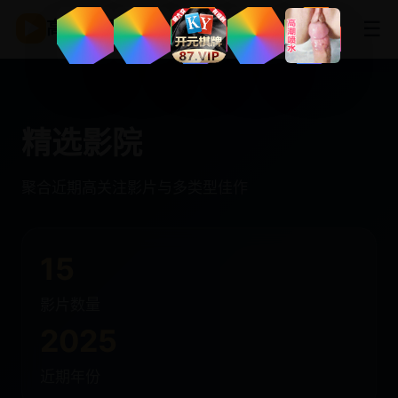
☰
▶
高清影视
精选影院
聚合近期高关注影片与多类型佳作
15
影片数量
2025
近期年份