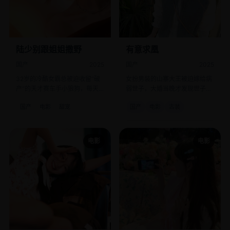
陆少别跟姐姐撒野
有意求凰
国产
2025
国产
2025
32岁的冷酷女霸总被迫收留“破
女扮男装的山寨大王被迫嫁给病
产”的天才赛车手小狼狗，每天
弱世子，大婚当晚才发现世子比
被撩得破防，但绝不能认输。
她能打。
国产
电影
甜宠
国产
电影
古装
电影
电影