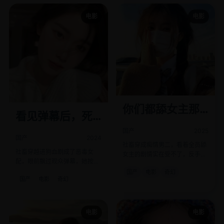
电影
电影
你们都舔女主那
看见弹幕后，死
女反派我可抱走
对头被我钓成翘
国产
2025
了
国产
2024
嘴
社畜穿成痴情男二，看着全员舔
社畜穿越进狗血剧成了恶毒女
女主的剧情实在受不了，反手抱
配，眼前飘过观众弹幕，她按弹
走了美强惨的女反派。
幕指示反向操作。
国产
电影
奇幻
国产
电影
奇幻
电影
电影