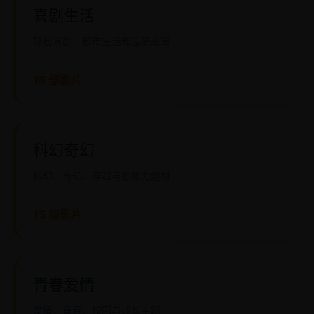
喜剧生活
轻松喜剧、都市生活和温情故事
15 部影片
科幻奇幻
科幻、奇幻、穿越与想象力题材
15 部影片
青春爱情
爱情、青春、校园与成长主题