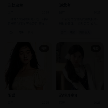
浩劫虫生
逆龙者
国产
2025
国产
2025
一种食人虫突然繁殖失控，科学
一名被芯片控制的底层机械师，
家发现它们的“灭虫密码”藏在清
通过逆转体内“龙形病毒”成为地
代一场被遗忘的蝗灾记录里。
下城市的暴君。
国产
电影
科幻
国产
电影
赛博朋克
电影
电影
阳谋
恐惧斗室4
国产
2025
欧美
2025