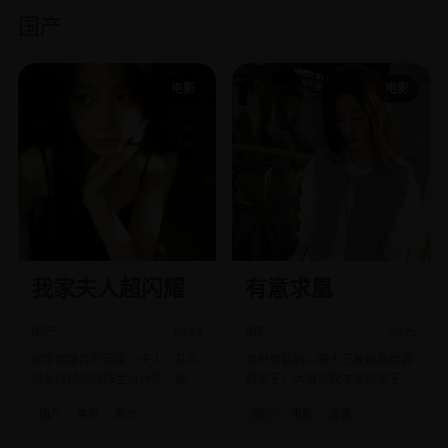
国产
电影
电影
我家夫人超闪耀
有意求凰
国产
2023
国产
2025
被家族嫌弃的废柴少夫人，其实
女扮男装的山寨大王被迫嫁给病
是全球顶尖的珠宝设计师，她的
弱世子，大婚当晚才发现世子比
每一件作品都价值连城。
她能打。
国产
电影
都市
国产
电影
古装