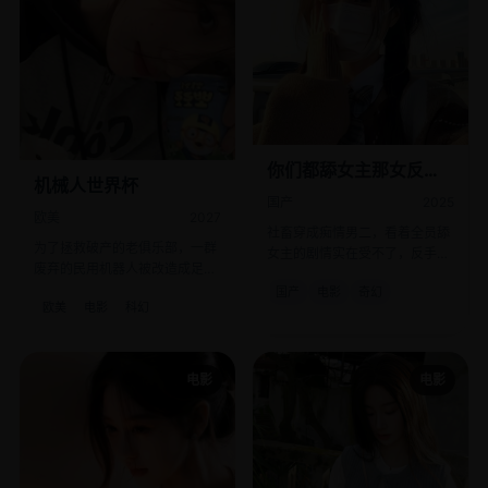
你们都舔女主那女反派
机械人世界杯
我可抱走了
国产
2025
欧美
2027
社畜穿成痴情男二，看着全员舔
为了拯救破产的老俱乐部，一群
女主的剧情实在受不了，反手抱
废弃的民用机器人被改造成足球
走了美强惨的女反派。
运动员，征战AI世界杯。
国产
电影
奇幻
欧美
电影
科幻
电影
电影