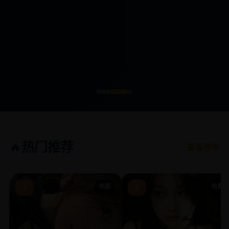
热门推荐
🔥
查看榜单
1
电影
2
电影