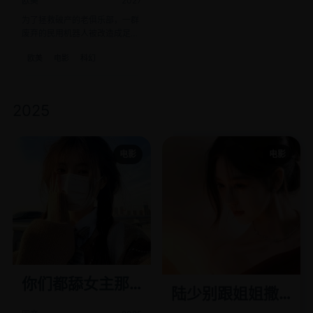
欧美
2027
为了拯救破产的老俱乐部，一群
废弃的民用机器人被改造成足球
运动员，征战AI世界杯。
欧美
电影
科幻
2025
电影
电影
你们都舔女主那
陆少别跟姐姐撒
女反派我可抱走