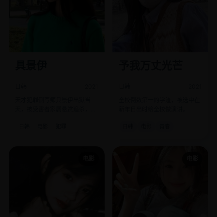
具景伊
予我万丈光芒
日韩
2021
日韩
2021
天才犯罪侧写师具景伊出狱当
全校倒数第一的学渣，被选中在
天，被受害者家属悬赏追杀，她
新年日出时给全校做演讲。
决定把自己再“杀”一次来栽赃真
日韩
电影
犯罪
日韩
电影
青春
凶。
电影
电影