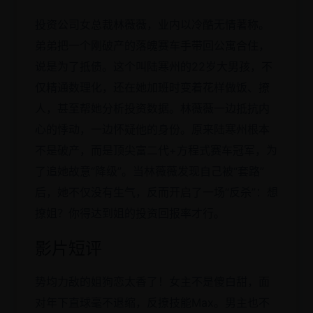
投资公司女总裁林薇薇，业内以冷酷无情著称。
弟弟把一个刚破产的落魄赛车手带回公寓合住，
说是为了抵债。这个叫陆寒州的22岁大男孩，不
仅精通数理化，还在她加班时变着花样做饭、撩
人，甚至帮她分析投资数据。林薇薇一边抵抗内
心的悸动，一边怀疑他的身份。原来陆寒州根本
不是破产，而是顶尖富二代+方程式赛车冠军，为
了追她故意“降级”。当林薇薇发现自己被“套路”
后，她不仅没有生气，反而开启了一场“反杀”：想
撩姐？你得达到姐的投资回报率才行。
影片短评
势均力敌的姐狗恋太香了！女主不是傻白甜，面
对年下直球毫不退缩，反撩技能Max。男主也不