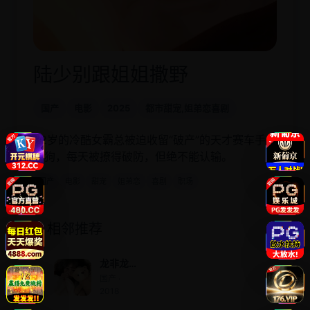
陆少别跟姐姐撒野
国产
电影
2025
都市甜宠,姐弟恋喜剧
32岁的冷酷女霸总被迫收留“破产”的天才赛车手小
狼狗，每天被撩得破防，但绝不能认输。
国产
电影
甜宠
姐弟恋
喜剧
职场
相邻推荐
龙非龙
凤非凤
国产 ·
2018