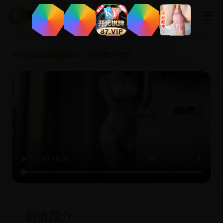
☰
▶
高清影视
首页
/
分类
/
家庭动画
/
陆少别跟姐姐撒野
剧情简介