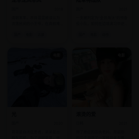
龙非龙凤非凤
陆军特战队
国产
2018
国产
2021
清朝末年，市井混混被误认为
一支被判定为“全员淘汰”的预备
流落民间的小王爷，在真假难
役小队，如何在边境演习中逆
辨的荒诞中，意外看透了官场
袭击败正规军？
国产
电影
古装
国产
电影
动作
腐烂本质。
电影
电影
光
滚烫的爱
国产
2020
日韩
2021
哥哥是自闭症患者，弟弟是出
得了绝症的固执老妈，用最后
租车司机，为了治好哥哥，他
的三个月开了一家移动关东煮