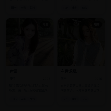
欠下了巨额高利贷。
摊，治愈了整条街的“坏孩子”。
国产
电影
剧情
日韩
电影
家庭
电影
电影
春雪
有意求凰
日韩
2005
国产
2025
昭和贵族少爷与女佣之女禁忌
女扮男装的山寨大王被迫嫁给
相爱，用一场三月春雪覆盖所
病弱世子，大婚当晚才发现世
有私奔痕迹。
子比她能打。
日韩
电影
爱情
国产
电影
古装