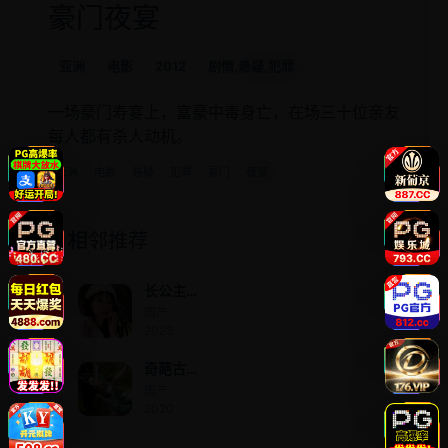
豪门夜宴
亚洲
电影
2012
剧情,悬疑,犯罪
一场豪门寿宴上，富豪中毒身亡，在场三十位亲友
每人都有杀人动机。
亚洲
电影
悬疑
犯罪
豪门
夜宴
相邻推荐
长公主
飒翻天
国产 ·
2023
奇葩古
董异能
国产 ·
人
2020