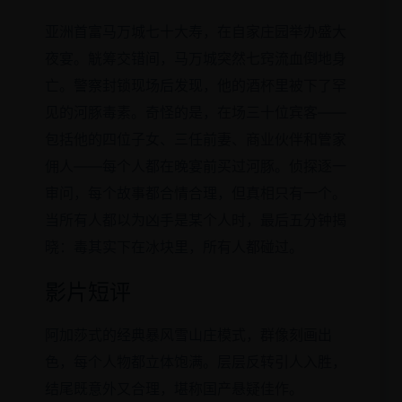
亚洲首富马万城七十大寿，在自家庄园举办盛大
夜宴。觥筹交错间，马万城突然七窍流血倒地身
亡。警察封锁现场后发现，他的酒杯里被下了罕
见的河豚毒素。奇怪的是，在场三十位宾客——
包括他的四位子女、三任前妻、商业伙伴和管家
佣人——每个人都在晚宴前买过河豚。侦探逐一
审问，每个故事都合情合理，但真相只有一个。
当所有人都以为凶手是某个人时，最后五分钟揭
晓：毒其实下在冰块里，所有人都碰过。
影片短评
阿加莎式的经典暴风雪山庄模式，群像刻画出
色，每个人物都立体饱满。层层反转引人入胜，
结尾既意外又合理，堪称国产悬疑佳作。