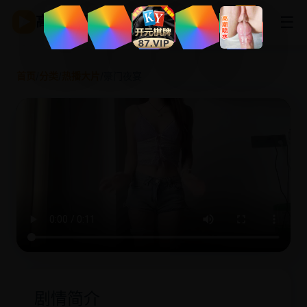
☰
▶
高清影视
首页
/
分类
/
热播大片
/
豪门夜宴
剧情简介