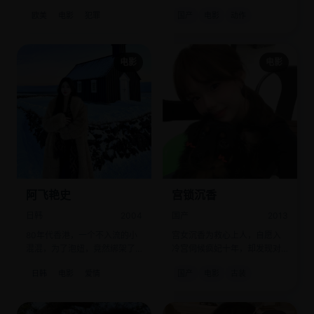
陷入血与笑的白夜。
察，命运交织在同一个车厢。
欧美
电影
犯罪
国产
电影
动作
电影
电影
阿飞艳史
宫锁沉香
日韩
2004
国产
2013
80年代香港，一个不入流的小
宫女沉香为救心上人，自愿入
混混，为了泡妞，竟然绑架了
冷宫伺候疯妃十年，却发现对
整个黑帮老大的女人。
方是假装疯癫的亡国公主。
日韩
电影
爱情
国产
电影
古装