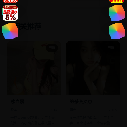
相关推荐
✨
电影
电影
冰血暴
绝杀交叉点
欧美
2014
国产
2015
一场失败的绑架案，让三个蠢
在一辆飞驰的动车上，三个杀
贼和一名小镇女警在暴风雪中
手、两个劫匪和一个便衣警