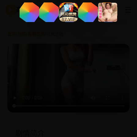
☰
▶
高清影视
首页
/
分类
/
喜剧生活
/
暗黑之地
剧情简介