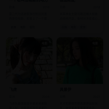
一个名叫恰帕斯的地方
极品绝配
欧美
2016
日韩
2018
富二代为逃避家族控制逃到墨
米其林女主厨与路边摊大叔被
西哥恰帕斯，却爱上了一个要
迫搭档开店，食材对决变成心
炸水坝的Zapatista女游击队
动过招。
欧美
电影
冒险
日韩
电影
爱情
员。
电影
电影
飞虎
具景伊
亚洲
2006
日韩
2021
飞虎队最强狙击手被亲弟弟陷
天才犯罪侧写师具景伊出狱当
害入狱，出狱后却发现弟弟已
天，被受害者家属悬赏追杀，