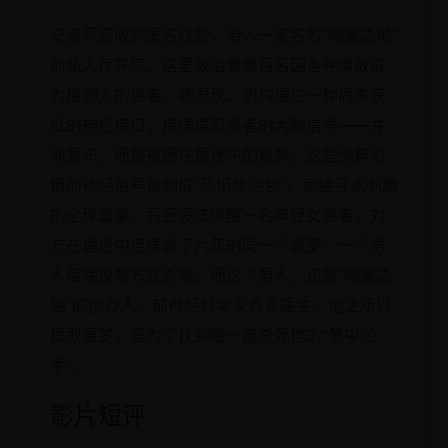
记者莉亚收到匿名线索，潜入一家名为“暗黑之地”
的私人疗养院。这里收治着数百名因各种事故成
为植物人的患者。她发现，机构通过一种尚未获
批的神经接口，持续读取患者的大脑信号——并
非意识，而是被困在昏迷中的噩梦。这些纯粹恐
惧的神经信号被制成“恐惧体验包”，卖给寻求刺激
的全球富豪。莉亚设法唤醒一名年轻女患者，对
方在昏迷中连续做了六年的同一个噩梦：一个男
人每晚换着方式杀她。而这个男人，正是“暗黑之
地”的创办人、前神经科学家肖恩医生。他之所以
提取噩梦，是为了找到唯一能杀死他的“梦中凶
手”。
影片短评