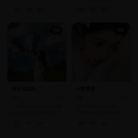
是全城头号通缉犯。
她决定把自己再“杀”一次来栽赃
亚洲
电影
警匪
日韩
电影
犯罪
真凶。
电影
电影
陆军特战队
小象情缘
国产
2021
欧美
2018
一支被判定为“全员淘汰”的预备
为了寻找失踪的宠物小象，一
役小队，如何在边境演习中逆
个都市女白领和一名丛林野
袭击败正规军？
人，展开了一场啼笑皆非的追
国产
电影
动作
欧美
电影
爱情
逐。