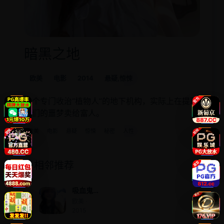
暗黑之地
欧美
电影
2014
悬疑,惊悚
一个专门收治“植物人”的地下机构，实际上在提取
他们的噩梦卖给富人。
欧美
电影
悬疑
惊悚
秘密
人性
相邻推荐
吸血鬼
就在隔
欧美 ·
壁
2015