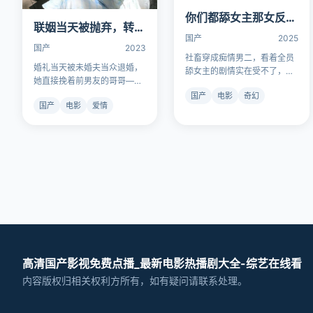
你们都舔女主那女反派
联姻当天被抛弃，转身
我可抱走了
国产
2025
嫁给白月光
国产
2023
社畜穿成痴情男二，看着全员
婚礼当天被未婚夫当众退婚，
舔女主的剧情实在受不了，反
她直接挽着前男友的哥哥——
手抱走了美强惨的女反派。
新郎死对头走入礼堂。
国产
电影
奇幻
国产
电影
爱情
高清国产影视免费点播_最新电影热播剧大全-综艺在线看
内容版权归相关权利方所有，如有疑问请联系处理。