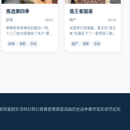
拣选第四季
造王者国语
欧美
2021
国产
2013
耶稣即将受难前的最后一周，
当皇帝只是傀儡，真正的“造王
十二门徒内部爆发了关于“要不
者”在幕后下了一盘贯穿三朝的
要散伙”的秘密投票。
死棋。
欧美
电影
历史
国产
电影
古装
剧场
喜剧生活
科幻奇幻
青春爱情
家庭动画
历史战争
都市现实
综艺纪实