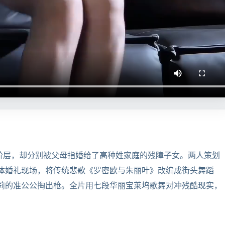
”阶层，却分别被父母指婚给了高种姓家庭的残障子女。两人策划
体婚礼现场，将传统悲歌《罗密欧与朱丽叶》改编成街头舞蹈
莉的准公公掏出枪。全片用七段华丽宝莱坞歌舞对冲残酷现实，