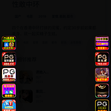
性敢中环
国产
电影
2019
爱情,喜剧,都市
四个在香港中环打拼的闺蜜，约定30岁前如果都
单身，就一起买精子生娃。
国产
电影
爱情
喜剧
都市
职场
女性群像
相邻推荐
诱她入
局
国产 ·
2023
重回
1998之
国产 ·
父凭女
2024
贵