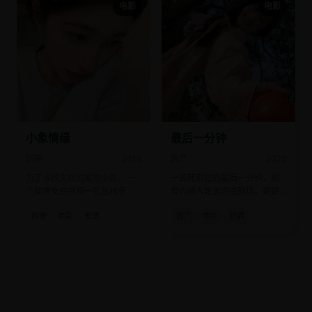
电影
电影
小象情缘
最后一分钟
欧美
2018
国产
2022
为了寻找失踪的宠物小象，一
一名死刑犯的最后一分钟，却
个都市女白领和一名丛林野
有六拨人轮流冲进刑场，都说
人，展开了一场啼笑皆非的追
“有新的不在场证明”。
欧美
电影
爱情
国产
电影
犯罪
逐。