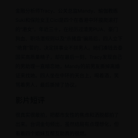
金融分析师Tracy、公关总监Mandy、瑜伽教练
Suki和保险女王Cici是四个在香港中环摸爬滚打
的“港女”。年近三十，在经历过渣男PUA、豪门
狗血、职场潜规则以及“杀猪盘”骗局后，四人立下
“绝育”誓约，决定拼事业不拼男人。她们凑钱去泰
国买高质量精子，却在最后一刻，Tracy发现自己
的男助理一直暗恋她，Mandy的前男友撕掉离婚
证来找她。四人坐在中环的天台上，喝着酒，笑
骂着男人，最后撕掉了协议。
影片短评
很真实很敢拍，把都市女性的焦虑和洒脱都拍了
出来。台词金句频出，虽然结局有点理想化，但
看着四个姐妹互帮互助真的很燃。