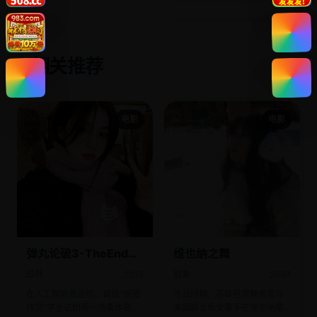
相关推荐
✨
电影
电影
弹丸论破3-TheEndof
维也纳之舞
希望之峰学园-绝望篇
日韩
2016
欧美
2007
在人工智能暴走前，首批“绝望
冷战时期，苏联芭蕾舞男星与
残党”学生试图用一场集体自杀
美国爵士乐女歌手在维也纳偷