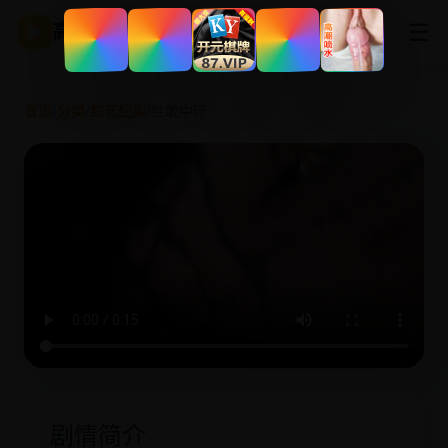
☰
▶
高清影视
首页
/
分类
/
综艺纪实
/
性敢中环
剧情简介