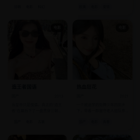
来改写人类命运。
偷合跳了一支颠覆世界的舞。
日韩
电影
科幻
欧美
电影
爱情
电影
电影
造王者国语
热血狂花
国产
2013
国产
2021
当皇帝只是傀儡，真正的“造王
一个被退学的街舞少年回到乡
者”在幕后下了一盘贯穿三朝的
下，带着一群留守老人组队参
死棋。
加全国舞龙大赛。
国产
电影
古装
国产
电影
青春