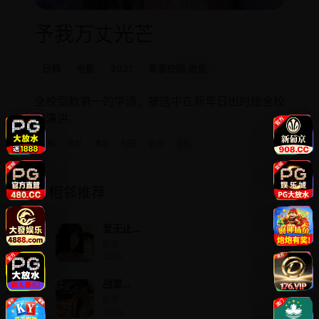
予我万丈光芒
日韩
电影
2021
青春校园,治愈
全校倒数第一的学渣，被选中在新年日出时给全校
做演讲。
日韩
电影
青春
校园
治愈
成长
相邻推荐
爱无止
尽
欧美 ·
2016
战栗
1978
欧美 ·
2018