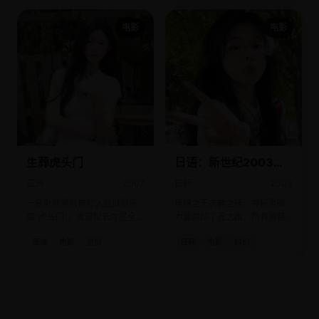
电影
电影
生葬虎头门
日语：新世纪2003ウ
ルトラマン伝说
亚洲
2007
日韩
2003
THEKING'SJUBILEE
一名卧底警察被打入监狱最底
奥特之王庆典之夜，神秘黑暗
层“虎头门”，发现狱长才是全城
力量封印了光之国，所有奥特
最大毒枭。
曼失去变身能力。
亚洲
电影
监狱
日韩
电影
科幻