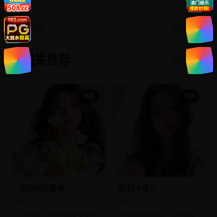
相关推荐
✨
电影
电影
准妈妈四重奏
胜利大逃亡
国产
2018
欧美
2019
四位孕妈在产检时组建“反焦虑
七名囚犯策划越狱，却发现监