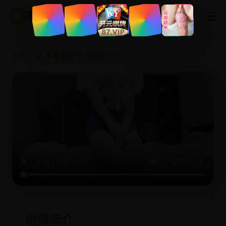
☰
▶
高清影视
首页
/
分类
/
青春爱情
/
予我万丈光芒
剧情简介