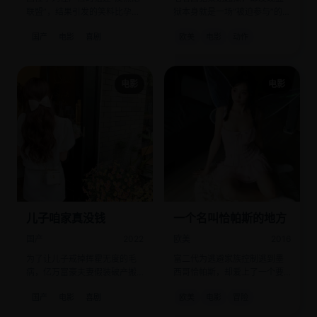
联盟”，结果引发的笑料比孕期
狱本身就是一场“被迫参与”的真
反应还大。
人秀直播。
国产
电影
喜剧
欧美
电影
动作
电影
电影
儿子咱家真没钱
一个名叫恰帕斯的地方
国产
2022
欧美
2016
为了让儿子戒掉挥霍无度的毛
富二代为逃避家族控制逃到墨
病，亿万富豪夫妻假装破产搬
西哥恰帕斯，却爱上了一个要
进了贫民窟。
炸水坝的Zapatista女游击队
国产
电影
喜剧
欧美
电影
冒险
员。