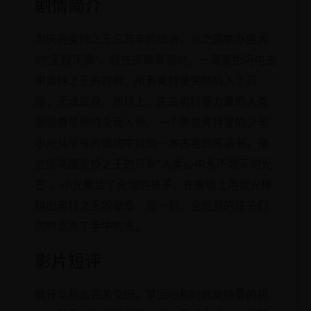
剧情简介
为庆祝奥特之王三万年的统治，光之国举办盛大
的“王权庆典”。就在庆典高潮时，一道黑色闪电击
中奥特之王的宫殿，所有奥特曼突然陷入了沉
睡，无法变身。地球上，失去奥特曼力量的人类
面临着怪兽的全面入侵。一个热爱奥特曼的少年
小光从爷爷的遗物中找到一本古老的咒语书，预
言能唤醒奥特之王的只有“人类心中永不熄灭的光
芒”。小光集结了全城的孩子，在废墟上用荧光棒
拼出奥特之王的徽章。那一刻，全世界的孩子们
同时点亮了手中的光。
影片短评
情怀与热血完美交织，梦回昭和时代奥特曼的初