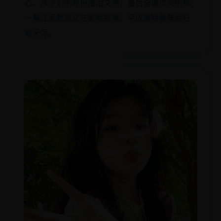
心。孩子们的戏份催泪又燃，最后全城点亮的那
一幕让无数观众在影院鼓掌。平成奥特曼集结石
破天惊。