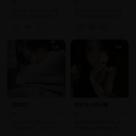
国产
2021
国产
2017
玩电子音乐的叛逆少年，被丢
为了骗拆迁款，三兄弟把父亲
回山村后，发现最潮的音乐藏
的尸体伪装成会说脏话的八哥
在爷爷的山歌里。
鸟养在阳台。
国产
电影
音乐
国产
电影
家庭
电影
电影
油桃红了
我家夫人超闪耀
国产
2009
国产
2023
西北山村一个留守女孩坚信，
被家族嫌弃的废柴少夫人，其
只要油桃林变红，外出打工的
实是全球顶尖的珠宝设计师，
妈妈就会回来。
她的每一件作品都价值连城。