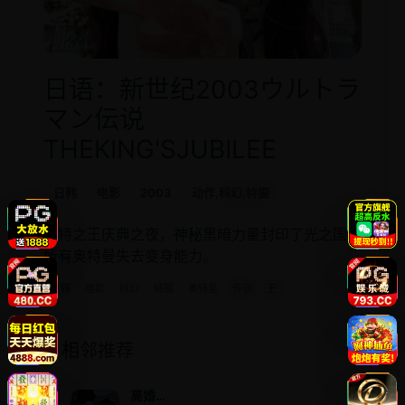
日语：新世纪2003ウルトラ
マン伝说
THEKING'SJUBILEE
日韩
电影
2003
动作,科幻,特摄
奥特之王庆典之夜，神秘黑暗力量封印了光之国，
所有奥特曼失去变身能力。
日韩
电影
科幻
特摄
奥特曼
传说
王
相邻推荐
离婚