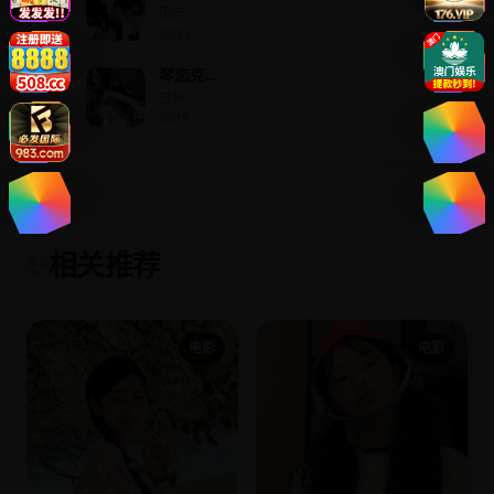
后，前
国产 ·
夫哭着
2023
求上位
琴恋克
拉拉
日韩 ·
2019
相关推荐
✨
电影
电影