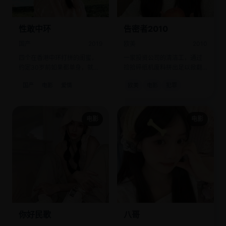
性敢中环
告密者2010
国产
2019
欧美
2010
四个在香港中环打拼的闺蜜，
一家投资公司的清洁工，通过
约定30岁前如果都单身，就一
捡拾碎纸机废料拼出足以掀翻
起买精子生娃。
华尔街的内幕交易网。
国产
电影
爱情
欧美
电影
犯罪
电影
电影
你好民歌
八哥