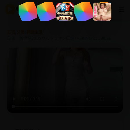
☰
▶
高清影视
首页
/
分类
/
喜剧生活
/
日语：新世纪2003ウルトラマン伝说THEKING'SJUBILEE