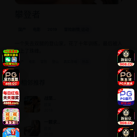
攀登者
国产
电影
2019
冒险剧情,运动
一个失去双腿的登山家，花了十年训练，最后被人
抬上了珠峰。
国产
电影
冒险
登山
真实改编
热血
相邻推荐
战栗
1978
欧美 ·
2018
一颗求
偶的心
欧美 ·
2020