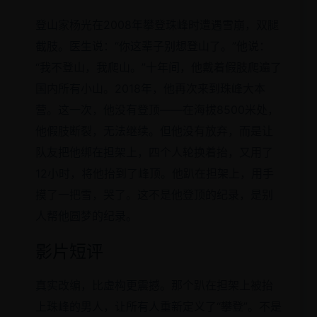
登山家杨光在2008年攀登珠峰时遭遇雪崩，双腿
截肢。医生说：“你这辈子别想登山了。”他说：
“我不登山，我爬山。”十年间，他戴着假肢爬遍了
国内所有小山。2018年，他再次来到珠峰大本
营。这一次，他没有登顶——在海拔8500米处，
他假肢断裂，无法继续。但他没有放弃，而是让
队友把他绑在担架上，四个人轮换着抬，又用了
12小时，将他抬到了峰顶。他趴在担架上，用手
摸了一把雪，哭了。这不是他登顶的纪录，是别
人帮他圆梦的纪录。
影片短评
真实改编，比虚构更震撼。那个趴在担架上被抬
上珠峰的男人，让所有人重新定义了“攀登”。不是