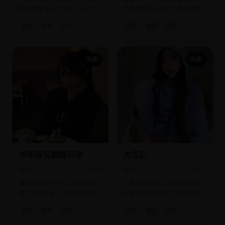
振动地板“看见”音乐，带领一群
流落民间的小王爷，在真假难
自闭症少年奏响命运交响曲。
辨的荒诞中，意外看透了官场
欧美
电影
音乐
国产
电影
古装
腐烂本质。
电影
电影
中年保安巅峰归来
大汉口
国产
2024
国产
2011
曾是地下拳王的他，隐姓埋名
从清末到解放，汉口码头上三
做了十年保安，直到有人在小
大家族的百年恩怨，起因竟是
区里挑衅。
一碗没喝完的藕汤。
国产
电影
动作
国产
电影
历史