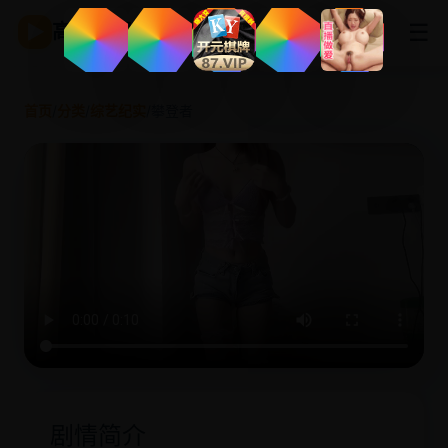
☰
▶
高清影视
首页
/
分类
/
综艺纪实
/
攀登者
剧情简介