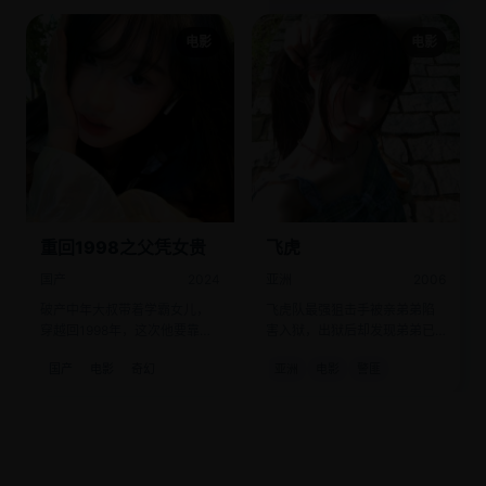
电影
电影
重回1998之父凭女贵
飞虎
国产
2024
亚洲
2006
破产中年大叔带着学霸女儿，
飞虎队最强狙击手被亲弟弟陷
穿越回1998年，这次他要靠女
害入狱，出狱后却发现弟弟已
儿考清华来致富。
是全城头号通缉犯。
国产
电影
奇幻
亚洲
电影
警匪