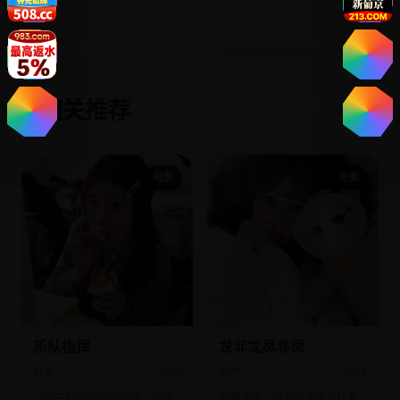
相关推荐
✨
电影
电影
乐队指挥
龙非龙凤非凤
欧美
2017
国产
2018
一位失聪的前乐团指挥，通过
清朝末年，市井混混被误认为