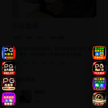
乐队指挥
欧美
电影
2017
音乐,剧情
一位失聪的前乐团指挥，通过振动地板“看见”音
乐，带领一群自闭症少年奏响命运交响曲。
欧美
电影
音乐
指挥
励志
沉静
相邻推荐
遥远时
空中2~
日韩 ·
白龙的
2009
神子