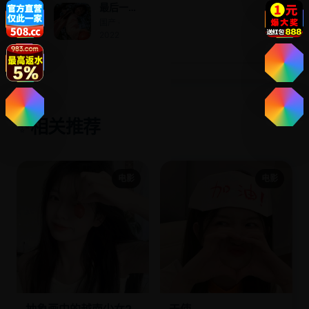
最后一
分钟
国产 ·
2022
相关推荐
✨
电影
电影