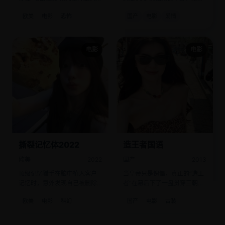
流量包。
起买精子生娃。
欧美
电影
恐怖
国产
电影
爱情
电影
电影
撕裂记忆体2022
造王者国语
欧美
2022
国产
2013
顶级记忆猎手在脑中植入客户
当皇帝只是傀儡，真正的“造王
记忆时，意外发现自己被删除
者”在幕后下了一盘贯穿三朝的
了的、作为实验体的童年。
死棋。
欧美
电影
科幻
国产
电影
古装