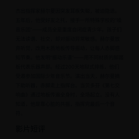
杰出指挥家赫尔曼因突发耳疾失聪，被迫隐退。
五年后，他受好友之托，接手一所特殊学校的“噪
音乐团”——成员全是重度自闭症青少年。孩子们
无法读谱、社交，却对振动异常敏感。赫尔曼放
弃听觉，改用木质地板传导振动，让每人赤脚感
知节奏。他发明“振动乐谱”——用不同材质的脚踏
板代表乐器声部。经过200天地狱式排练，他们
受邀参加国际少年音乐节。演出当天，赫尔曼摘
下助听器，赤脚走上指挥台。当贝多芬《第七交
响曲》通过地板传遍全身时，全场起立。没有人
知道，他是靠心脏的共振，指挥完最后一个音
符。
影片短评