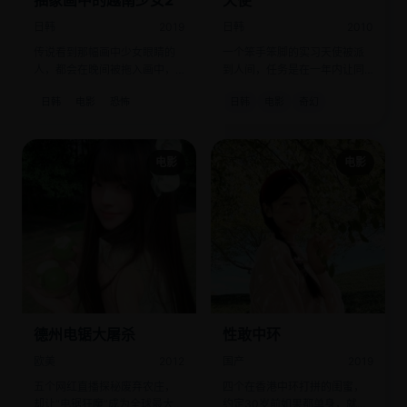
抽象画中的越南少女2
天使
日韩
2019
日韩
2010
传说看到那幅画中少女眼睛的
一个笨手笨脚的实习天使被派
人，都会在晚间被拖入画中，
到人间，任务是在一年内让同
变成新的颜料。
一个家庭哭满100次。
日韩
电影
恐怖
日韩
电影
奇幻
电影
电影
德州电锯大屠杀
性敢中环
欧美
2012
国产
2019
五个网红直播探秘废弃农庄，
四个在香港中环打拼的闺蜜，
却让“电锯狂魔”成为全球最大的
约定30岁前如果都单身，就一