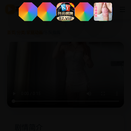
☰
▶
高清影视
首页
/
分类
/
家庭动画
/
乐队指挥
剧情简介