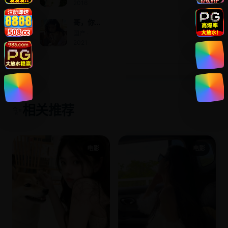
2016
哥，你
好
国产 ·
2021
相关推荐
✨
电影
电影