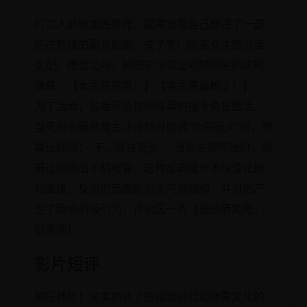
打工人苏晚加班猝死，醒来发现自己穿进了一部
正在热播的霸总短剧，成了专门陷害女主的恶毒
女配。绝望之际，她眼前浮现出视频网站的实时
弹幕：【女主快哭啊！】【男主要扇她了！】。
为了活命，苏晚开始按照弹幕的指令疯狂整活。
当死对头霸总男主冷冷地对她说“你在玩火”时，弹
幕让她回：“不，我在玩你。”当男主壁咚她时，弹
幕让她掏出手机报警。这种反向操作不仅没让她
领盒饭，反而把高傲的男主气得跳脚，并对他产
生了致命的吸引力，评论区一片【被他俩笑死，
锁死吧】。
影片短评
解压神片！完美抓住了短视频时代和弹幕文化的