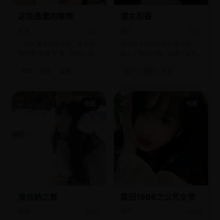
这些愚蠢的事情
儍女和番
欧美
2021
国产
2012
一对夫妻决定离婚前，故意去
被所有人当作弃子的傻公主，
做所有“愚蠢”的事：辞职、真实
踏上了和亲之路，却成了改写
奔、跟骗子投资……结果全成
两国命运的关键。
欧美
电影
喜剧
国产
电影
古装
了。
电影
电影
维也纳之舞
重回1998之父凭女贵
欧美
2007
国产
2024