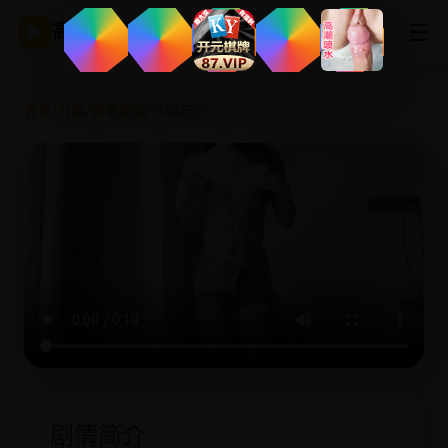
☰
▶
高清影视
首页
/
分类
/
综艺纪实
/
邯郸起义
剧情简介