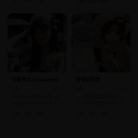
国产
电影
古装
日韩
电影
恐怖
电影
电影
文豪野犬DeadApple
懵懵哒爱情
日韩
2018
日韩
2016
横滨出现神秘的死亡苹果，异
一个患有短期记忆丧失症的女
能者接触后异能会暴走失控，
孩，每天都在重新爱上同一个
武装侦探社陷入内斗。
人。
日韩
电影
动作
日韩
电影
爱情