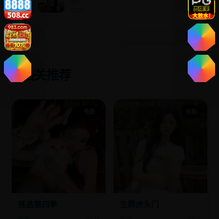
国产 ·
那女反
2025
派我可
抱走了
相关推荐
✨
电影
电影
拣选第四季
生葬虎头门
欧美
2021
亚洲
2007