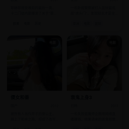
耶稣即将受难前的最后一周，
一名卧底警察被打入监狱最底
十二门徒内部爆发了关于“要不
层“虎头门”，发现狱长才是全城
要散伙”的秘密投票。
最大毒枭。
欧美
电影
历史
亚洲
电影
监狱
电影
电影
儍女和番
衰鬼上身3
国产
2012
日韩
2011
被所有人当作弃子的傻公主，
一名失败驱魔师企图用网络直
踏上了和亲之路，却成了改写
播赚钱，结果请来的恶鬼把整
两国命运的关键。
栋楼变成了综艺现场。