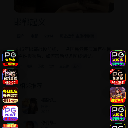
邯郸起义
国产
电影
2014
历史战争,主旋律剧情
1945年邯郸战役前线，一名国民党底层军官在目
睹百姓惨状后，如何策动整条防线倒戈。
国产
电影
历史
战争
主旋律
起义
相邻推荐
撕裂记
忆体
欧美 ·
2022
2022
你们都
舔女主