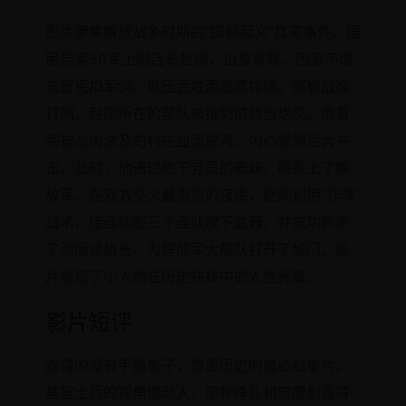
影片聚焦解放战争时期的“邯郸起义”真实事件。国
民党第30军上尉连长赵刚，出身贫寒，因看不惯
长官克扣军饷、欺压百姓而屡遭排挤。邯郸战役
打响，赵刚所在的部队被推到前线当炮灰。他看
到被战火波及的村庄血流成河，内心受到巨大冲
击。此时，他通过地下党员的表妹，联系上了解
放军。在双方交火最激烈的夜晚，赵刚利用“诈降”
战术，接连劝服三个连队放下武器，并成功刺杀
了顽固派旅长，为解放军大部队打开了城门。影
片展现了小人物在历史抉择中的人性光辉。
影片短评
难得的没有手撕鬼子，尊重历史的良心战争片。
基层士兵的视角很动人，那种挣扎和觉醒刻画得