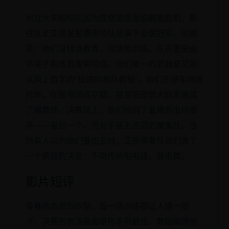
州立大学啦啦队因为成绩垫底面临解散危机，新
任队长艾丽发誓要带领队伍拿下全国冠军。问题
是：她们没钱请教练、没场地训练、队员更是由
书呆子和体育废柴组成。她们唯一的武器是艾丽
从网上自学的“极速啦啦队教程”。她们在停车场练
托举，在图书馆练空翻，甚至把宿管大妈发展成
了编舞师。决赛场上，她们抽到了最难的出场顺
序——最后一个，而对手是五连冠的魔鬼队。当
所有人以为她们要出丑时，艾丽带着队员们做了
一个疯狂的决定：不跳传统啦啦操，跳街舞。
影片短评
青春热血燃到炸裂，每一场训练都让人捏一把
汗。决赛的表演画面堪称系列最佳，舞蹈编排创