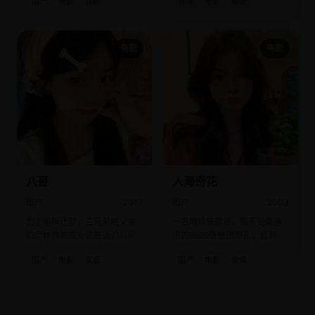
国产
电影
喜剧
日韩
电影
悬疑
告。
电影
电影
八哥
人海奇花
国产
2017
国产
2003
为了骗拆迁款，三兄弟把父亲
一名地铁售票员，每天记录遇
的尸体伪装成会说脏话的八哥
见的9999张普通面孔，直到发
鸟养在阳台。
现其中一张脸每天都出现两
国产
电影
家庭
国产
电影
爱情
次。