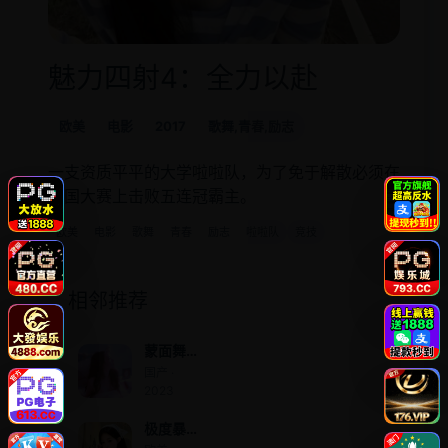
魅力四射4：全力以赴
欧美
电影
2017
歌舞,青春,励志
一支资质平平的大学啦啦队，为了免于解散必须在
全国大赛上击败五连冠霸主。
欧美
电影
歌舞
青春
励志
啦啦队
竞技
相邻推荐
蒙面舞
王第三
国产 ·
季
2023
极度暴
劫