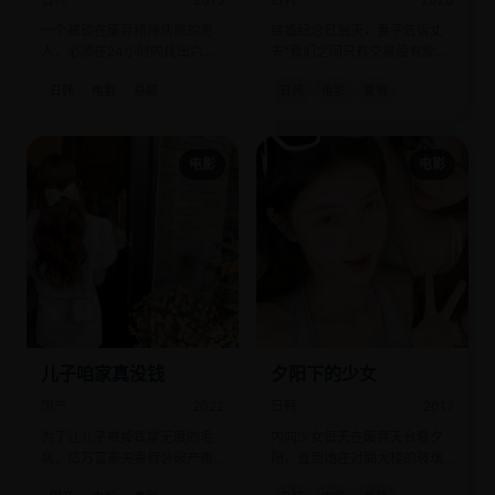
一个被锁在废弃精神病院的男
结婚纪念日当天，妻子告诉丈
人，必须在24小时内找出六个
夫“我们之间只有交易没有爱
陌生人中谁是想杀他的人。
情”，与此同时，丈夫的AI助理
日韩
电影
悬疑
日韩
电影
爱情
发出了求救信号。
电影
电影
儿子咱家真没钱
夕阳下的少女
国产
2022
日韩
2017
为了让儿子戒掉挥霍无度的毛
内向少女每天在废弃天台看夕
病，亿万富豪夫妻假装破产搬
阳，直到她在对面大楼的玻璃
进了贫民窟。
反光中，看到了未来的杀人预