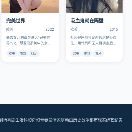
完美世界
吸血鬼就在隔壁
欧美
2022
欧美
2015
失去女儿的母亲进入“完美世
社恐程序员怀疑新邻居是吸血
界”VR，却发现系统中的女儿
鬼，用代码和无人机调查后，
不断请求自己杀掉她。
发现对方是个更社恐的“素食吸
欧美
电影
科幻
欧美
电影
喜剧
血族”。
剧场
喜剧生活
科幻奇幻
青春爱情
家庭动画
历史战争
都市现实
综艺纪实