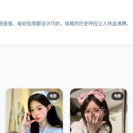
感极强，每处险境都设计巧妙。结尾的历史呼应让人热血沸腾，
电影
电影