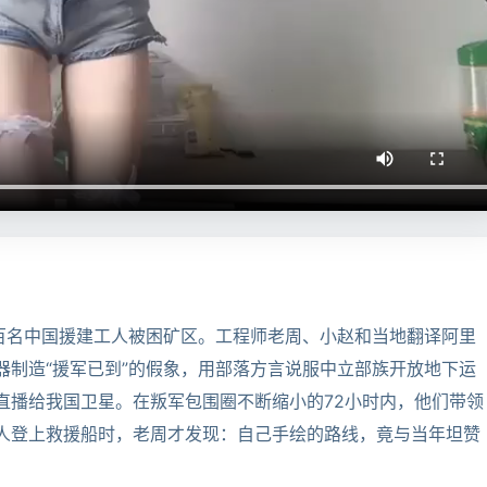
一百名中国援建工人被困矿区。工程师老周、小赵和当地翻译阿里
器制造“援军已到”的假象，用部落方言说服中立部族开放地下运
直播给我国卫星。在叛军包围圈不断缩小的72小时内，他们带领
人登上救援船时，老周才发现：自己手绘的路线，竟与当年坦赞