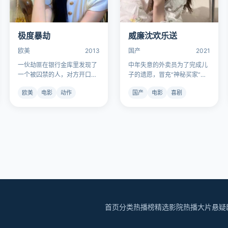
极度暴劫
威廉沈欢乐送
欧美
2013
国产
2021
一伙劫匪在银行金库里发现了
中年失意的外卖员为了完成儿
一个被囚禁的人，对方开口第
子的遗愿，冒充“神秘买家”冲
一句话是“我在等你们”。
进顶级富豪的假面聚会送外
欧美
电影
动作
国产
电影
喜剧
卖。
首页
分类
热播榜
精选影院
热播大片
悬疑