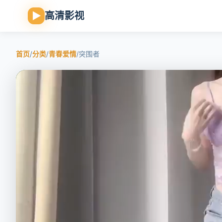
▶
高清影视
首页
/
分类
/
青春爱情
/
突围者