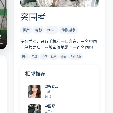
突围者
国产
电影
2023
动作,战争
没有武器，只有手机和一口方言，三名中国
工程师要从非洲叛军腹地带回一百名同胞。
国产
电影
动作
战争
撤侨
真实改编
相邻推荐
绿野春
浓
日韩 ·
2015
中国奇
谭
国产 ·