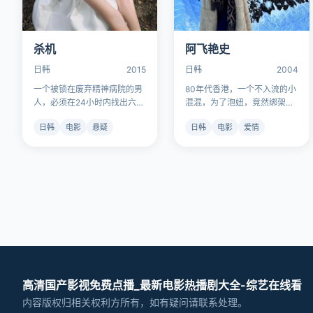
杀机
阿飞艳史
日韩
2015
日韩
2004
一个被锁在废弃精神病院的男
80年代香港，一个不入流的小
人，必须在24小时内找出六个
混混，为了泡妞，竟然绑架了
陌生人中谁是想杀他的人。
整个黑帮老大的女人。
日韩
电影
悬疑
日韩
电影
爱情
高清国产影视免费点播_最新电影热播剧大全-综艺在线看
内容版权归相关权利方所有，如有疑问请联系处理。