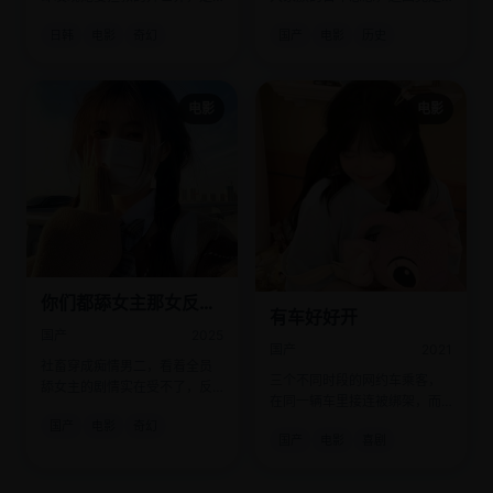
自己的前世亲手毁灭的。
一碗没喝完的藕汤。
日韩
电影
奇幻
国产
电影
历史
电影
电影
你们都舔女主那女反派
有车好好开
我可抱走了
国产
2025
国产
2021
社畜穿成痴情男二，看着全员
三个不同时段的网约车乘客，
舔女主的剧情实在受不了，反
在同一辆车里接连被绑架，而
手抱走了美强惨的女反派。
司机全程在听相声。
国产
电影
奇幻
国产
电影
喜剧