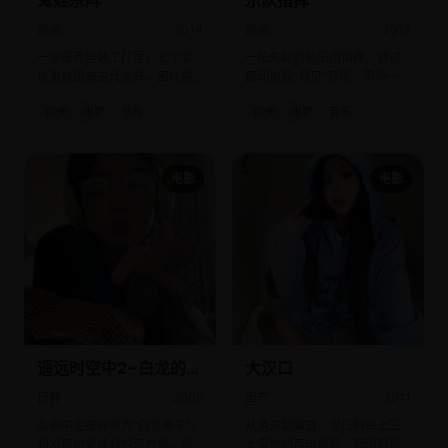
鬼娃杀阵
乐队指挥
欧美
2014
欧美
2017
一座废弃娃娃工厂里，七个复
一位失聪的前乐团指挥，通过
仇鬼娃组成古代杀阵，困住前
振动地板“看见”音乐，带领一群
来探险的网红小队。
自闭症少年奏响命运交响曲。
欧美
电影
恐怖
欧美
电影
音乐
电影
电影
遥远时空中2~白龙的神
大汉口
子
日韩
2009
国产
2011
女高中生被召唤为“白龙神子”，
从清末到解放，汉口码头上三
却发现她要拯救的异世界，是
大家族的百年恩怨，起因竟是