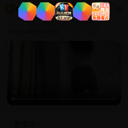
☰
▶
高清影视
首页
/
分类
/
喜剧生活
/
浩劫虫生
剧情简介