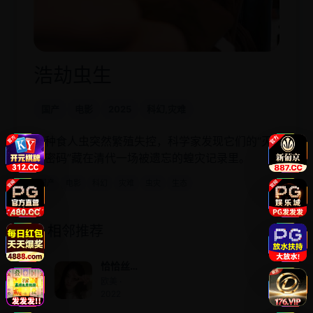
浩劫虫生
国产
电影
2025
科幻,灾难
一种食人虫突然繁殖失控，科学家发现它们的“灭
虫密码”藏在清代一场被遗忘的蝗灾记录里。
国产
电影
科幻
灾难
虫灾
生态
相邻推荐
恰恰丝
滑
欧美 ·
2022