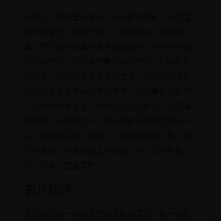
在南方一座潮湿的城市，小东和杜鹃是一对同居
的年轻情侣。回南天来了，墙壁渗水，衣服发
霉，整个城市笼罩在浓雾和潮湿中。小东梦想做
高空杂技师，却只能在景区扮孙悟空；杜鹃在花
店打工，内心渴望更体面的生活。压抑的环境让
两人的关系也变得黏腻而窒息。小东意外认识了
一位神秘的老太太，她说自己死后要去一个干燥
的地方；杜鹃则对一个能带她离开这里的男人产
生了暧昧的情愫。在这个万物发霉的季节里，他
们的爱情，也像墙壁上的霉斑一样，无声地蔓
延、扩散，直至腐烂。
影片短评
全片弥漫着一种动人的诗意和潮湿感，每一帧都