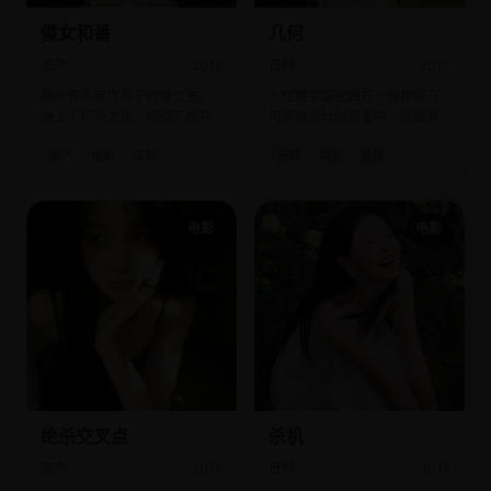
儍女和番
几何
国产
2012
日韩
2017
被所有人当作弃子的傻公主，
七位数学家被困在一间按照几
踏上了和亲之路，却成了改写
何原理设计的密室中，每解开
两国命运的关键。
一道题就有人死去。
国产
电影
古装
日韩
电影
悬疑
电影
电影
绝杀交叉点
杀机
国产
2015
日韩
2015