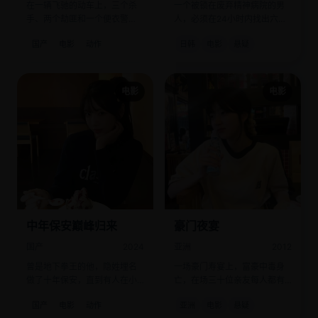
在一辆飞驰的动车上，三个杀
一个被锁在废弃精神病院的男
手、两个劫匪和一个便衣警
人，必须在24小时内找出六个
察，命运交织在同一个车厢。
陌生人中谁是想杀他的人。
国产
电影
动作
日韩
电影
悬疑
电影
电影
中年保安巅峰归来
豪门夜宴
国产
2024
亚洲
2012
曾是地下拳王的他，隐姓埋名
一场豪门寿宴上，富豪中毒身
做了十年保安，直到有人在小
亡，在场三十位亲友每人都有
区里挑衅。
杀人动机。
国产
电影
动作
亚洲
电影
悬疑