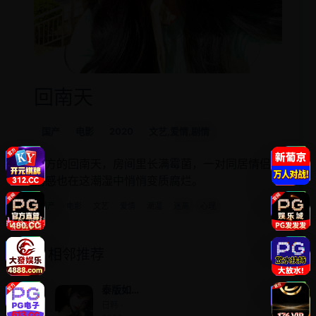
回南天
国产
电影
2020
文艺,爱情,剧情
南方的回南天，房间里长满霉菌，一对同居情侣的
情感也在这潮湿中悄悄变质腐烂。
国产
电影
文艺
爱情
潮湿
迷离
心理
相邻推荐
泰版如
果蜗牛
日韩 ·
有爱情