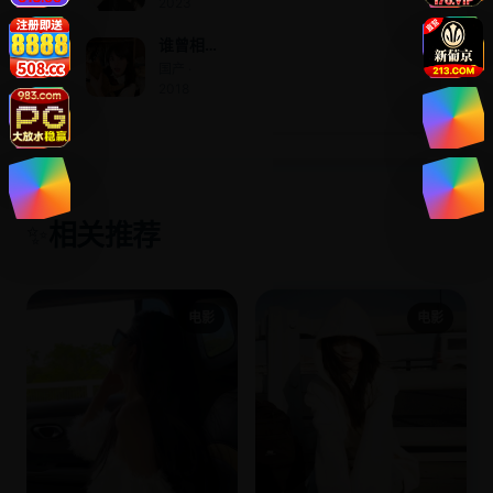
2023
泰语
谁曾相
思负缄
国产 ·
默
2018
相关推荐
✨
电影
电影