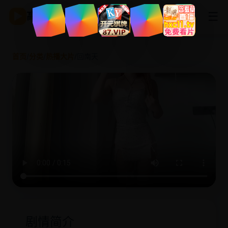
☰
▶
高清影视
首页
/
分类
/
热播大片
/
回南天
剧情简介