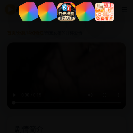
☰
▶
高清影视
首页
/
分类
/
科幻奇幻
/
淘宝女孩的好评爱情
剧情简介