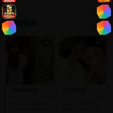
相关推荐
✨
电影
电影
儿子咱家真没钱
龙非龙凤非凤
国产
2022
国产
2018
为了让儿子戒掉挥霍无度的毛
清朝末年，市井混混被误认为
病，亿万富豪夫妻假装破产搬
流落民间的小王爷，在真假难