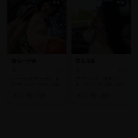
电影
电影
最后一分钟
儍女和番
国产
2022
国产
2012
一名死刑犯的最后一分钟，却
被所有人当作弃子的傻公主，
有六拨人轮流冲进刑场，都说
踏上了和亲之路，却成了改写
“有新的不在场证明”。
两国命运的关键。
国产
电影
犯罪
国产
电影
古装