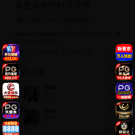
淘宝女孩的好评爱情
国产
电影
2021
爱情,喜剧,职场
金牌淘宝卖家和职业差评师在网络中针锋相对，现
实中却成了合租室友。
国产
电影
爱情
喜剧
职场
电商
淘宝
相邻推荐
我们俩
的婚姻
国产 ·
2019
美好的
人生
欧美 ·
2014