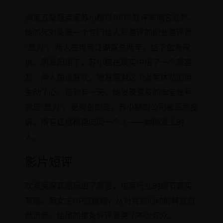
淘宝五皇冠卖家苏小糖以100%好评率闻名业界，
她的死对头是一个专门给人写差评的职业差评师
“黑刀”。两人在电商江湖厮杀两年，结下血海深
仇。阴差阳错下，苏小糖在现实中招了一个新室
友，两人相谈甚欢，她甚至对这个温柔体贴的男
生动了心。直到有一天，她发现室友的淘宝账号
就是“黑刀”。更狗血的是，苏小糖的公司被恶意投
诉，所有证据都指向同一个人——她刚爱上的
人。
影片短评
欢喜冤家套路玩出了新意，电商行业的细节真实
有趣。男女主CP感爆棚，从对骂到心动的转变自
然流畅。结尾的那条好评看哭了不少观众。