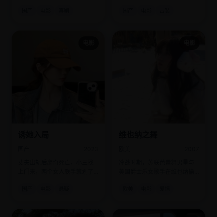
进了贫民窟。
辨的荒诞中，意外看透了官场
国产
电影
喜剧
国产
电影
古装
腐烂本质。
电影
电影
诱她入局
维也纳之舞
国产
2023
欧美
2007
丈夫出轨后离奇死亡，小三找
冷战时期，苏联芭蕾舞男星与
上门来，两个女人联手策划了
美国爵士乐女歌手在维也纳偷
一场天衣无缝的整容复仇。
偷合跳了一支颠覆世界的舞。
国产
电影
悬疑
欧美
电影
爱情