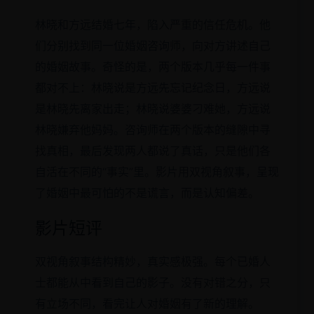
林晓和方远结婚七年，陷入严重的信任危机。他
们分别找到同一位婚姻咨询师，向对方讲述自己
的婚姻故事。奇怪的是，两个版本几乎每一件事
都对不上：林晓说是方远先忘记纪念日，方远说
是林晓先离家出走；林晓说婆婆刁难她，方远说
林晓嫌弃他妈妈。咨询师在两个版本的缝隙中寻
找真相，最后发现两人都说了真话，只是他们各
自活在不同的“事实”里。影片用双视角叙事，呈现
了婚姻中最可怕的不是谎言，而是认知偏差。
影片短评
双视角叙事结构精妙，真实感极强。每个已婚人
士都能从中看到自己的影子。没有对错之分，只
有立场不同，看完让人对婚姻有了新的理解。