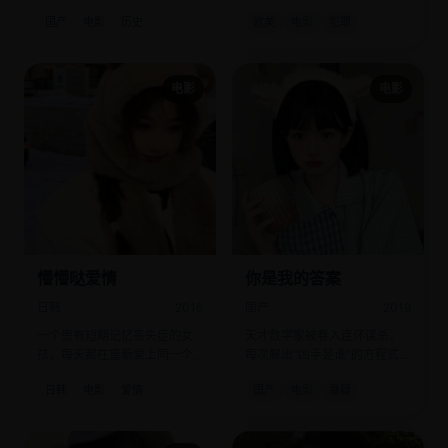
后，如何策动整条防线倒戈。
华尔街的内幕交易网。
国产
电影
历史
欧美
电影
犯罪
电影
电影
懵懵哒爱情
你是我的答案
日韩
2016
国产
2019
一个患有短期记忆丧失症的女
天才数学家被卷入连环谋杀，
孩，每天都在重新爱上同一个
每次解出“凶手是谁”的方程式，
人。
答案都是“你的名字”。
日韩
电影
爱情
国产
电影
悬疑