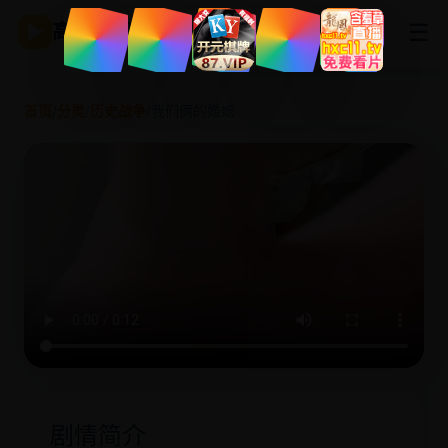
☰
▶
高清影视
首页
/
分类
/
历史战争
/
我们俩的婚姻
剧情简介