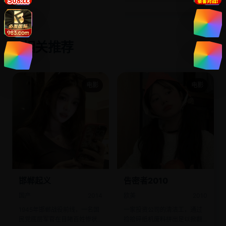
相关推荐
✨
电影
电影
邯郸起义
告密者2010
国产
2014
欧美
2010
1945年邯郸战役前线，一名国
一家投资公司的清洁工，通过
民党底层军官在目睹百姓惨状
捡拾碎纸机废料拼出足以掀翻