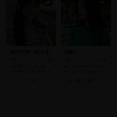
电影
电影
魅力四射4：全力以赴
具景伊
欧美
2017
日韩
2021
一支资质平平的大学啦啦队，
天才犯罪侧写师具景伊出狱当
为了免于解散必须在全国大赛
天，被受害者家属悬赏追杀，
上击败五连冠霸主。
她决定把自己再“杀”一次来栽赃
欧美
电影
歌舞
日韩
电影
犯罪
真凶。