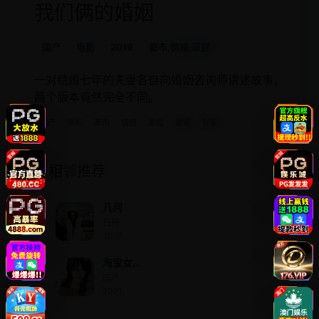
我们俩的婚姻
国产
电影
2019
都市,情感,家庭
一对结婚七年的夫妻各自向婚姻咨询师讲述故事，
两个版本竟然完全不同。
国产
电影
都市
情感
家庭
婚姻
现实
相邻推荐
几何
日韩 ·
2017
淘宝女
孩的好
国产 ·
评爱情
2021