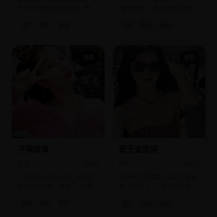
产”的天才赛车手小狼狗，每天
“最野奶奶”，两人互换灵魂后，
被撩得破防，但绝不能认输。
发现彼此才是最懂对方的人。
国产
电影
甜宠
日韩
电影
喜剧
电影
电影
子熊故事
造王者国语
欧美
2009
国产
2013
一只失去母亲的小熊，在危机
当皇帝只是傀儡，真正的“造王
四伏的森林里，遇见了一位孤
者”在幕后下了一盘贯穿三朝的
独的猎人。
死棋。
欧美
电影
冒险
国产
电影
古装