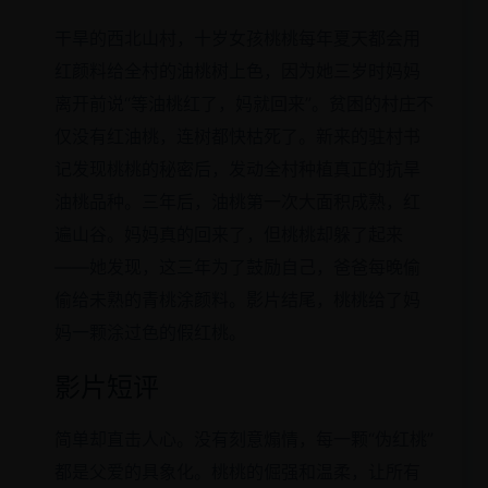
干旱的西北山村，十岁女孩桃桃每年夏天都会用
红颜料给全村的油桃树上色，因为她三岁时妈妈
离开前说“等油桃红了，妈就回来”。贫困的村庄不
仅没有红油桃，连树都快枯死了。新来的驻村书
记发现桃桃的秘密后，发动全村种植真正的抗旱
油桃品种。三年后，油桃第一次大面积成熟，红
遍山谷。妈妈真的回来了，但桃桃却躲了起来
——她发现，这三年为了鼓励自己，爸爸每晚偷
偷给未熟的青桃涂颜料。影片结尾，桃桃给了妈
妈一颗涂过色的假红桃。
影片短评
简单却直击人心。没有刻意煽情，每一颗“伪红桃”
都是父爱的具象化。桃桃的倔强和温柔，让所有