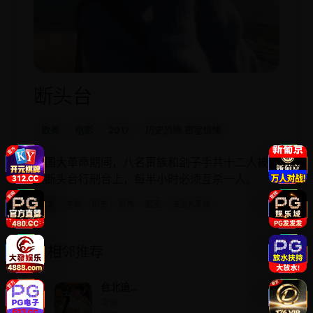
断头台
欧美
电影
2017
历史恐怖,密室惊悚
法国大革命期间，八名贵族和刽子手共十二人被困
在断头台行刑台上，每半小时必须互杀一人。
欧美
电影
历史
恐怖
密室
法国大革命
相邻推荐
台北追
缉令
亚洲 ·