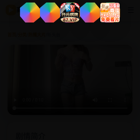
☰
▶
高清影视
首页
/
分类
/
热播大片
/
断头台
剧情简介