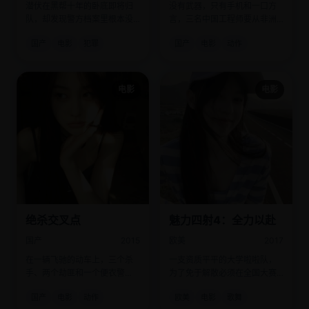
潜伏在黑帮十年的卧底即将归
没有武器，只有手机和一口方
队，却发现警方档案里根本没
言，三名中国工程师要从非洲
有他的身份，他成了一个真正
叛军腹地带回一百名同胞。
国产
电影
犯罪
国产
电影
动作
的“孤魂”。
电影
电影
绝杀交叉点
魅力四射4：全力以赴
国产
2015
欧美
2017
在一辆飞驰的动车上，三个杀
一支资质平平的大学啦啦队，
手、两个劫匪和一个便衣警
为了免于解散必须在全国大赛
察，命运交织在同一个车厢。
上击败五连冠霸主。
国产
电影
动作
欧美
电影
歌舞