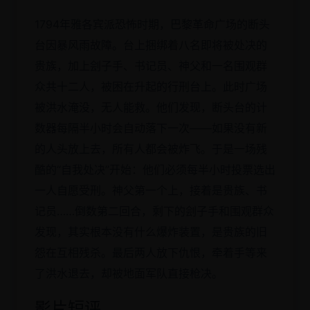
1794年雅各宾派恐怖时期，巴黎革命广场的断头
台因暴风雨故障。台上捆绑着八名即将被处决的
贵族，加上刽子手、书记员、神父和一名围观群
众共十二人，被困在升起的行刑台上。此时广场
被洪水淹没，无人能救。他们发现，断头台的计
数器每隔半小时会自动落下一次——如果没有新
的人头放上去，所有人都会被炸飞。于是一场残
酷的“自我处决”开始：他们必须每半小时投票选出
一人自愿受刑。神父第一个上，接着是贵族、书
记员……倒数第二回合，剩下的刽子手和围观群众
发现，其实根本没有什么爆炸装置，是贵族的旧
怨在互相残杀。最后两人放下仇恨，牵着手等来
了洪水退去，却被地面军队直接枪决。
影片短评