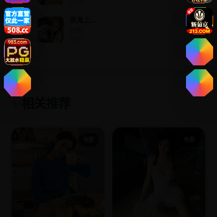
2019
衰鬼上
身3
日韩 ·
2011
相关推荐
✨
电影
电影