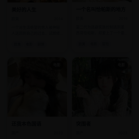
一个名叫恰帕斯的地方
美好的人生
欧美
2016
欧美
2014
富二代为逃避家族控制逃到墨
一个对生活绝望的男人被神秘
西哥恰帕斯，却爱上了一个要
人送回到自己的过去，试图修
炸水坝的Zapatista女游击队
正每一个遗憾。
欧美
电影
冒险
欧美
电影
剧情
员。
电影
电影
还我本色国语
突围者
国产
2023
国产
2023